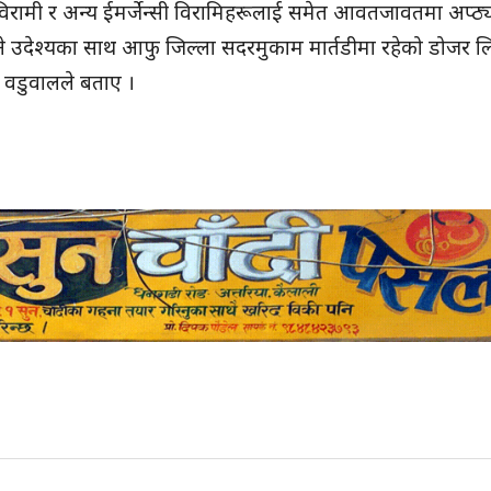
विरामी र अन्य ईमर्जेन्सी विरामिहरूलाई समेत आवतजावतमा अप्ठ्य
देश्यका साथ आफु जिल्ला सदरमुकाम मार्तडीमा रहेको डोजर ल
म वडुवालले बताए ।