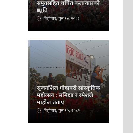
सपुतसहित चर्चित कलाकारको
प्रस्तुति
बिहीबार, पुस १७, २०८२
सृजनशिल गोदावरी सांस्कृतिक
महोत्सव : समिक्षा र रमेशले
माहोल तताए
बिहीबार, पुस १०, २०८२