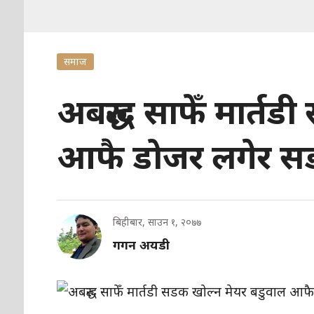
समाज
अबरुद्ध साफेँ मार्त
आफै डोजर लगेर 
बिहीबार, साउन १, २०७७
गगन अयडी