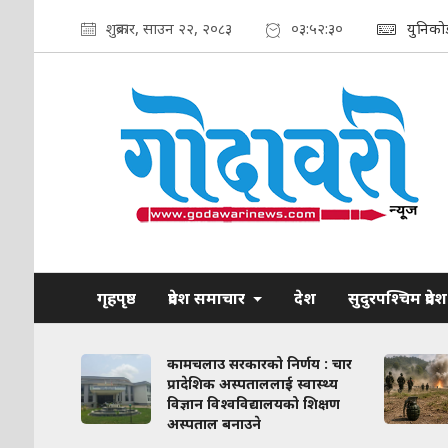
शुक्रबार, साउन २२, २०८३
०३:५२:३१
युनिको
गृहपृष्ठ
प्रदेश समाचार
देश
सुदुरपश्चिम प्रदेश
ाव कायम
कामचलाउ सरकारको निर्णय : चार
लिका–
प्रादेशिक अस्पताललाई स्वास्थ्य
ठन गरिने
विज्ञान विश्वविद्यालयको शिक्षण
अस्पताल बनाउने