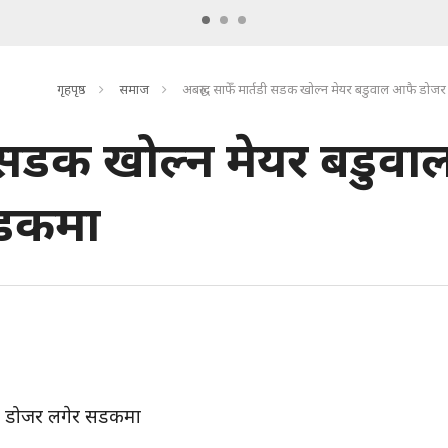
गृहपृष्ठ
समाज
अबरुद्ध साफेँ मार्तडी सडक खोल्न मेयर बडुवाल आफै डो
डी सडक खोल्न मेयर बडुवा
सडकमा