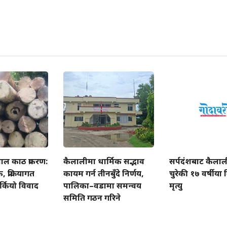
ाल काठ प्रकरण:
कैलालीमा धार्मिक सद्भाव
सर्पदंशबाट कैला
प्रक्रियागत
कायम गर्न तीनबुँदे निर्णय,
चुरेकी १७ वर्षीय
्कियो विवाद
पालिका–वडामा समन्वय
मृत्यु
समिति गठन गरिने