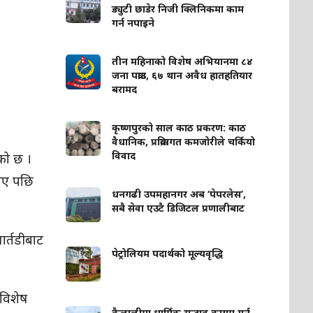
ड्युटी छाडेर निजी क्लिनिकमा काम
गर्न नपाइने
तीन महिनाको विशेष अभियानमा ८४
जना पक्राउ, ६७ थान अवैध हातहतियार
बरामद
कृष्णपुरको साल काठ प्रकरण: काठ
वैधानिक, प्रक्रियागत कमजोरीले चर्कियो
विवाद
को छ ।
 गए पछि
धनगढी उपमहानगर अब ‘पेपरलेस’,
सबै सेवा एउटै डिजिटल प्रणालीबाट
र्तडीबाट
पेट्रोलियम पदार्थको मूल्यवृद्धि
 विशेष
कैलालीमा धार्मिक सद्भाव कायम गर्न