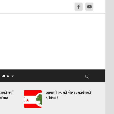
अन्य
वपाको नयाँ
आगामी २९ को भेला : कांग्रेसको
लब'बाट
भविष्य !