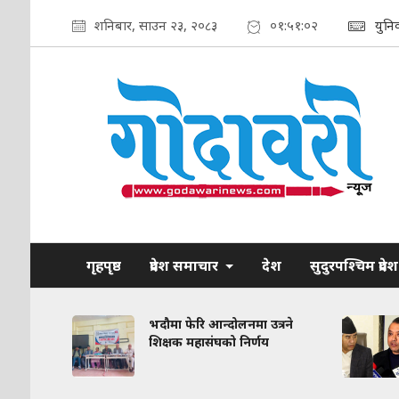
शनिबार, साउन २३, २०८३
०१:५१:०४
युनि
गृहपृष्ठ
प्रदेश समाचार
देश
सुदुरपश्चिम प्रदेश
रकरण:
भदौमा फेरि आन्दोलनमा उत्रने
त
शिक्षक महासंघको निर्णय
द