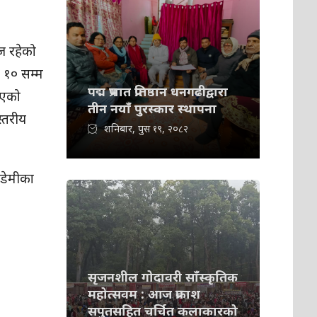
ेज रहेको
 १० सम्म
पद्म प्रभात प्रतिष्ठान धनगढीद्वारा
िएको
तीन नयाँ पुरस्कार स्थापना
स्तरीय
शनिबार, पुस १९, २०८२
ेडेमीका
सृजनशील गोदावरी साँस्कृतिक
महोत्सवम : आज प्रकाश
सपुतसहित चर्चित कलाकारको