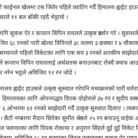
ो फाईनल खेलमा टस जितेर पहिले व्याटिंग गर्दै हिमालय ह्वाईट हा
ले ११ बल बाँकी रहदै भेट्टायो ।
ुवाश ऐर र कप्तान विपिन रावलले उत्कृष्ट प्रदर्शन गरे । सुवाशल
ित ६८ रनको पारी खेल्दा विपिनले ३८ वलमा ३ छक्का र ४ चौका
ट्सम्यानले पहिलो विकेटका लागि एक सय ३ रनको शतकीय साझेदार
्नाले कप्तान विपिन रावललाई अर्धशतक बनाउनबाट रोक्दै क्याच आ
का नरेन भट्टले अविजित १२ रन जोडे ।
लय ह्वाईट हाउसले उत्कृष्ट सुरुवात गरेपनि मध्यक्रमको पारी धर्मरा
िमालयका लागि ओपनरद्धय दिपक वोहोराले ३४ रन र सुदीप वस्स्
६ ओभरमा ६१ रनको साझेदारी गर्दै उत्कृष्ट सुरुवात दिलाए । त्यस
छैटौ नम्बरमा मैदान छिरेका सुमीत श्रेष्ठले २५ रन बनाउनु वाहेक 
 । लिटल फ्लावरका लागि दिपक रोकाया र अनुराग सिंहले दुई दुई विकेट ल
खेलमा अविजित ६८ रन बनाएका लिटल फ्लावरका सुवाश ऐर म्या