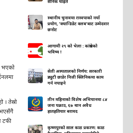
सैनिक घाइते
स्थानीय चुनावमा रास्वपाको नयाँ
प्रयोग, 'क्यान्डिडेट क्लब'बाट उम्मेदवार
छनोट
आगामी २९ को भेला : कांग्रेसको
भविष्य !
यन भएको
सेती अस्पतालको निर्णय: सरकारी
ाईनलमा
ड्युटी छाडेर निजी क्लिनिकमा काम
गर्न नपाइने
तीन महिनाको विशेष अभियानमा ८४
 । तेस्रो
जना पक्राउ, ६७ थान अवैध
 भएसँगै
हातहतियार बरामद
त टफी
कृष्णपुरको साल काठ प्रकरण: काठ