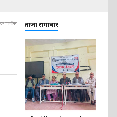
ताजा समाचार
टक च्याम्पीयन