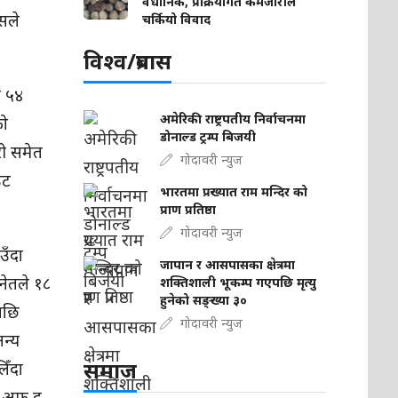
वैधानिक, प्रक्रियागत कमजोरीले
उसले
चर्कियो विवाद
विश्व/प्रबास
े ५४
अमेरिकी राष्ट्रपतीय निर्वाचनमा
को
डोनाल्ड ट्रम्प बिजयी
ी समेत
गोदावरी न्युज
उट
भारतमा प्रख्यात राम मन्दिर को
प्राण प्रतिष्ठा
गोदावरी न्युज
उँदा
जापान र आसपासका क्षेत्रमा
नेतले १८
शक्तिशाली भूकम्प गएपछि मृत्यु
हुनेको सङ्ख्या ३०
पछि
गोदावरी न्युज
अन्य
समाज
िँदा
न अफ द