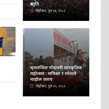
प्रस्तुति
बिहीबार, पुस १७, २०८२
सृजनशिल गोदावरी सांस्कृतिक
महोत्सव : समिक्षा र रमेशले
माहोल तताए
बिहीबार, पुस १०, २०८२