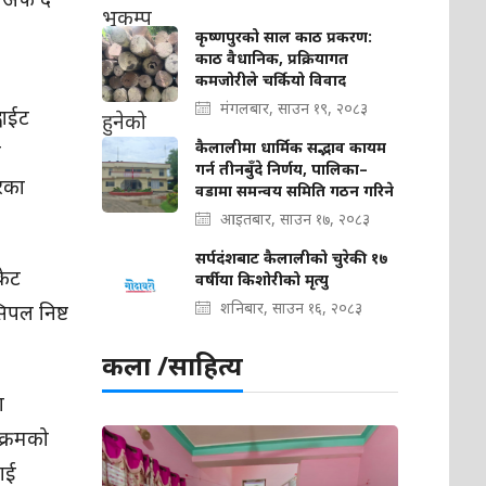
कृष्णपुरको साल काठ प्रकरण:
काठ वैधानिक, प्रक्रियागत
कमजोरीले चर्कियो विवाद
मंगलबार, साउन १९, २०८३
वाईट
कैलालीमा धार्मिक सद्भाव कायम
ा
गर्न तीनबुँदे निर्णय, पालिका–
वरका
वडामा समन्वय समिति गठन गरिने
आइतबार, साउन १७, २०८३
सर्पदंशबाट कैलालीको चुरेकी १७
केट
वर्षीया किशोरीको मृत्यु
शनिबार, साउन १६, २०८३
सिपल निष्ट
कला /साहित्य
ा
यक्रमको
लाई