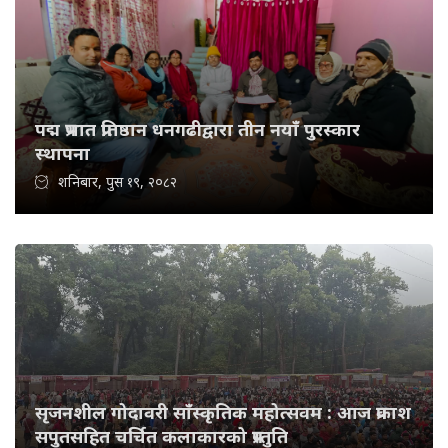
पद्म प्रभात प्रतिष्ठान धनगढीद्वारा तीन नयाँ पुरस्कार
स्थापना
शनिबार, पुस १९, २०८२
सृजनशील गोदावरी साँस्कृतिक महोत्सवम : आज प्रकाश
सपुतसहित चर्चित कलाकारको प्रस्तुति