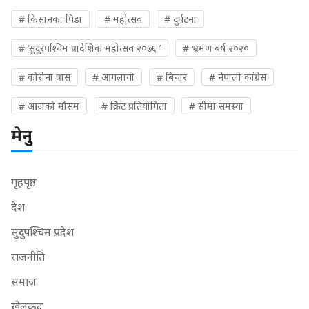
# किसानका पिडा
# महोत्सव
# दुर्घटना
# ‘सुदुरपश्चिम प्रादेशिक महोत्सव २०७६ ’
# भ्रमण बर्ष २०२०
# कोरोना त्रास
# आगलागी
# बिचार
# नेपाली कांग्रेस
# आजको मौसम
# क्रिकेट प्रतियोगिता
# सीमा समस्या
मेनु
गृहपृष्ठ
देश
सुदुरपश्चिम प्रदेश
राजनीति
समाज
खेलकुद