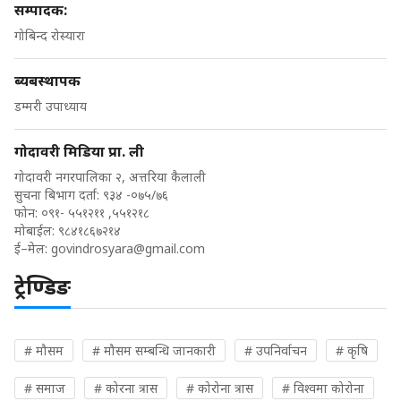
सम्पादक:
गोबिन्द रोस्यारा
ब्यबस्थापक
डम्मरी उपाध्याय
गोदावरी मिडिया प्रा. ली
गोदावरी नगरपालिका २, अत्तरिया कैलाली
सुचना बिभाग दर्ता: ९३४ -०७५/७६
फोन: ०९१- ५५१२११ ,५५१२१८
मोबाईल: ९८४१८६७२१४
ई–मेल:
govindrosyara@gmail.com
ट्रेण्डिङ
# मौसम
# मौसम सम्बन्धि जानकारी
# उपनिर्वाचन
# कृषि
# समाज
# कोरना त्रास
# कोरोना त्रास
# विश्वमा कोरोना