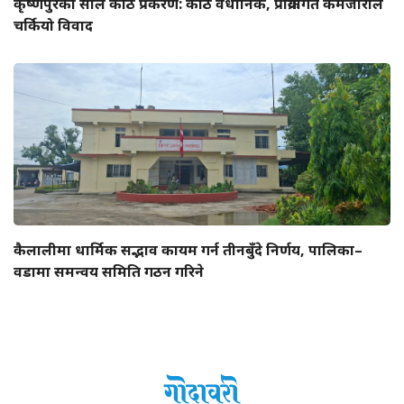
कृष्णपुरको साल काठ प्रकरण: काठ वैधानिक, प्रक्रियागत कमजोरीले
चर्कियो विवाद
कैलालीमा धार्मिक सद्भाव कायम गर्न तीनबुँदे निर्णय, पालिका–
वडामा समन्वय समिति गठन गरिने