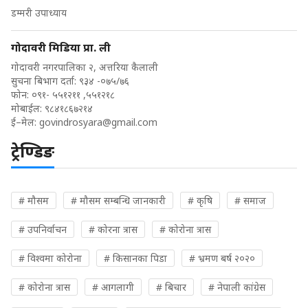
डम्मरी उपाध्याय
गोदावरी मिडिया प्रा. ली
गोदावरी नगरपालिका २, अत्तरिया कैलाली
सुचना बिभाग दर्ता: ९३४ -०७५/७६
फोन: ०९१- ५५१२११ ,५५१२१८
मोबाईल: ९८४१८६७२१४
ई–मेल:
govindrosyara@gmail.com
ट्रेण्डिङ
# मौसम
# मौसम सम्बन्धि जानकारी
# कृषि
# समाज
# उपनिर्वाचन
# कोरना त्रास
# कोरोना त्रास
# विश्वमा कोरोना
# किसानका पिडा
# भ्रमण बर्ष २०२०
# कोरोना त्रास
# आगलागी
# बिचार
# नेपाली कांग्रेस