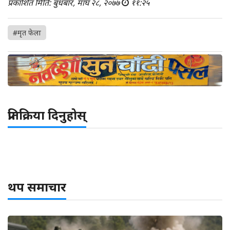
प्रकाशित मिति: बुधबार, माघ २८, २०७७
११:२५
#मृत फेला
प्रतिक्रिया दिनुहोस्
थप समाचार