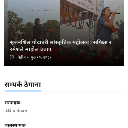
सृजनशिल गोदावरी सांस्कृतिक महोत्सव : समिक्षा र
रमेशले माहोल तताए
बिहीबार, पुस १०, २०८२
सम्पर्क ठेगाना
सम्पादक:
गोबिन्द रोस्यारा
ब्यबस्थापक